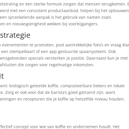
uitstraling en een sterke formule zorgen dat mensen terugkomen. 
ineerd met een consistent productaanbod, helpen bij het opbouwe
 een sprankelende aanpak is het gebruik van namen zoals
len en nieuwsgierigheid wekken bij voorbijgangers.
strategie
 evenementen te promoten, post aantrekkelijke foto’s en vraag kla
t een stempelkaart of een app-gestuurde spaarsysteem. Ook
ensgebonden specials versterken je positie. Daarnaast kun je met
 afsluiten die zorgen voor regelmatige inkomsten.
it
nt: biologisch geteelde koffie, composteerbare bekers en lokale
ie. Zorg er ook voor dat de barista’s goed getraind zijn, want
 trainingen en recepturen die je koffie op hetzelfde niveau houden,
ffectief concept voor wie van koffie en ondernemen houdt. Het