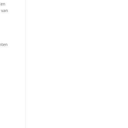
Een
n van
nten