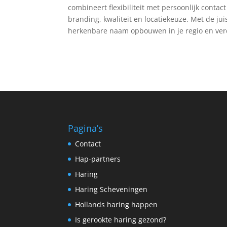
combineert flexibiliteit met persoonlijk conta
branding, kwaliteit en locatiekeuze. Met de j
herkenbare naam opbouwen in je regio en ve
Pagina’s
Contact
Hap-partners
Haring
Haring Scheveningen
Hollands haring happen
Is gerookte haring gezond?