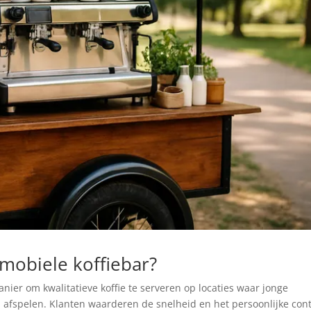
mobiele koffiebar?
anier om kwalitatieve koffie te serveren op locaties waar jonge
afspelen. Klanten waarderen de snelheid en het persoonlijke cont