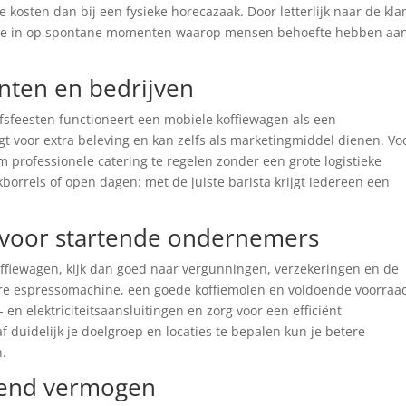
 kosten dan bij een fysieke horecazaak. Door letterlijk naar de kla
eel je in op spontane momenten waarop mensen behoefte hebben aa
ten en bedrijven
fsfeesten functioneert een mobiele koffiewagen als een
gt voor extra beleving en kan zelfs als marketingmiddel dienen. Vo
 professionele catering te regelen zonder een grote logistieke
borrels of open dagen: met de juiste barista krijgt iedereen een
 voor startende ondernemers
offiewagen, kijk dan goed naar vergunningen, verzekeringen en de
are espressomachine, een goede koffiemolen en voldoende voorraa
en elektriciteitsaansluitingen en zorg voor een efficiënt
duidelijk je doelgroep en locaties te bepalen kun je betere
n.
dend vermogen