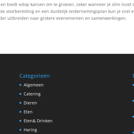
ct en biedt volop kansen om te groeien, zeker wanneer je slim inzet 
uiste voorbereiding en een duidelijk ondernemingsplan kun je snel 
rder uitbreiden naar grotere evenementen en samenwerkingen.
Categorieën
Algemeen
Catering
Dieren
Eten
Eten& Drinken
Haring