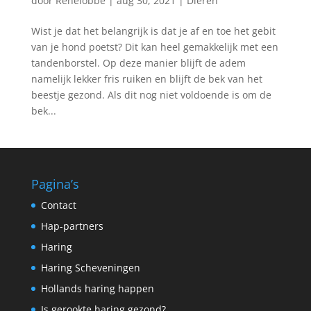
door
Renelobbe
|
aug 30, 2021
|
Dieren
Wist je dat het belangrijk is dat je af en toe het gebit
van je hond poetst? Dit kan heel gemakkelijk met een
tandenborstel. Op deze manier blijft de adem
namelijk lekker fris ruiken en blijft de bek van het
beestje gezond. Als dit nog niet voldoende is om de
bek...
Pagina’s
Contact
Hap-partners
Haring
Haring Scheveningen
Hollands haring happen
Is gerookte haring gezond?